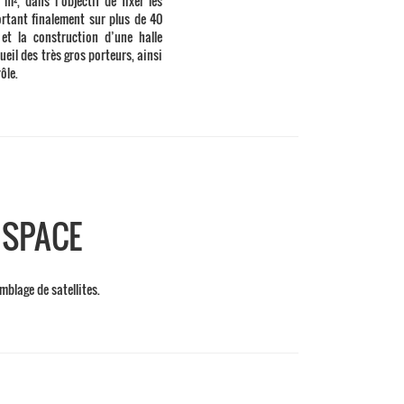
m², dans l’objectif de fixer les
rtant finalement sur plus de 40
 et la construction d’une halle
eil des très gros porteurs, ainsi
ôle.
 SPACE
mblage de satellites.