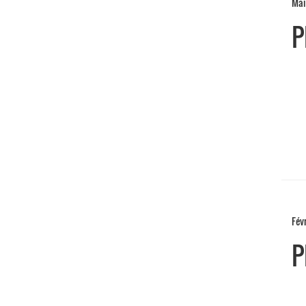
Mai
P
Fév
P