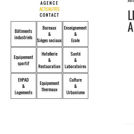
Avri
AGENCE
ACTUALITES
L
CONTACT
A
Bureaux
Enseignement
Bâtiments
&
&
industriels
Sièges sociaux
Ecole
Hotellerie
Santé
Equipement
&
&
sportif
Restauration
Laboratoires
EHPAD
Culture
Equipement
&
&
thermaux
Logements
Urbanisme